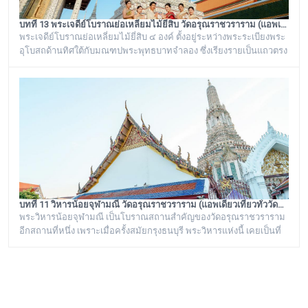
บทที่ 13 พระเจดีย์โบราณย่อเหลี่ยมไม้ยี่สิบ วัดอรุณราชวราราม (แอพเดียวเที่ยวทั่ววัดอรุณ)
พระเจดีย์โบราณย่อเหลี่ยมไม้ยี่สิบ ๔ องค์ ตั้งอยู่ระหว่างพระระเบียงพระ
อุโบสถด้านทิศใต้กับมณฑปพระพุทธบาทจำลอง ซึ่งเรียงรายเป็นแถวตรง
จากทิศตะวันออกสู่ทิศตะวันตก มีห่างกันพอควร และเป็นพระเจดีย์ที่มี
ลักษณะแบบเดียวกัน มีขนาดเท่ากันทั้งหมด คือเป็นพระเจดีย์ก่อด้วยอิฐ
ถือปูนย่อเหลี่ยมไม้ยี่สิบ ประดับด้วยกระเบื้องถ้วยและกระจกสีต่างๆ เป็น
ลวดลายดอกไม้และลายอื่นๆ มีความวิจิตรงดงามเป็นอย่างมาก
บทที่ 11 วิหารน้อยจุฬามณี วัดอรุณราชวราราม (แอพเดียวเที่ยวทั่ววัดอรุณ)
พระวิหารน้อยจุฬามณี เป็นโบราณสถานสำคัญของวัดอรุณราชวราราม
อีกสถานที่หนึ่ง เพราะเมื่อครั้งสมัยกรุงธนบุรี พระวิหารแห่งนี้ เคยเป็นที่
ประดิษฐาน พระพุทธมหามณีรัตนปฏิมากร หรือ พระแก้วมรกต ก่อนจะ
ทำพิธีอัญเชิญ ย้ายไปประดิษฐานอยู่ที่ วัดพระศรีรัตนศาสดาราม หรือ วัด
พระแก้ว ในพระบรมมหาราชวัง