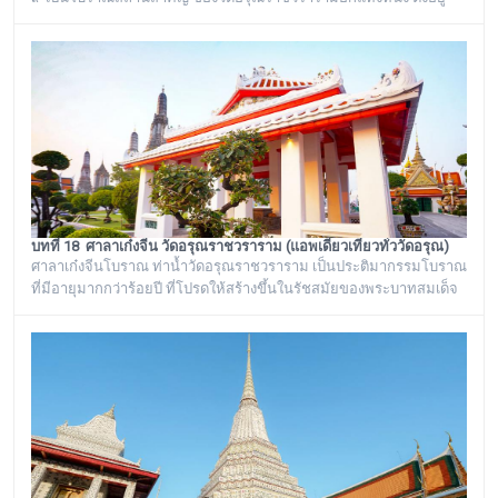
ทางด้านทิศใต้ของภูเขาจำลอง บริเวณศาลาเก๋งจีน ๓ หลัง ทางด้านหน้า
วัดริมแม่น้ำเจ้าพระยา ภายในรั้วอนุสาวรีย์สำคัญของวัดอรุณ
ราชวรารามแห่งนี้ จะมีโกศหินทรายโบราณสีเขียวแบบจีน ซึ่งเป็นสถาน
ที่บรรจุบรรจุอัฐิของพระธรรมเจดีย์ (อุ่ม) อดีตเจ้าอาวาสวัดอรุณ
ราชวราราม องค์ที่ ๙
บทที่ 18 ศาลาเก๋งจีน วัดอรุณราชวราราม (แอพเดียวเที่ยวทั่ววัดอรุณ)
ศาลาเก๋งจีนโบราณ ท่าน้ำวัดอรุณราชวราราม เป็นประติมากรรมโบราณ
ที่มีอายุมากกว่าร้อยปี ที่โปรดให้สร้างขึ้นในรัชสมัยของพระบาทสมเด็จ
พระนั่งเกล้าเจ้าอยู่หัว รัชกาลที่ ๓ โดยมีพระราชดำริให้สร้างขึ้นทั้งหมด
๖ หลัง เรียงรายอยู่บริเวณท่าน้ำของวัดอรุณราชวราราม ริมแม่น้ำ
เจ้าพระยา ซึ่งเก๋งจีนแต่ละหลังจะมีเอกลักษณ์โดดเด่นไม่เหมือนกัน อาทิ
เช่น ศาลาเก๋งจีนหน้าทางเข้าพระปรางค์ จะมีหินแกะสลักโบราณเป็นรูป
จระเข้อย