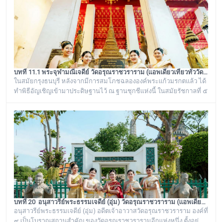
บทที่ 11.1 พระจุฬามณีเจดีย์ วัดอรุณราชวราราม (แอพเดียวเที่ยวทั่ววัดอรุณ)
ในสมัยกรุงธนบุรี หลังจากมีการสมโภชฉลององค์พระแก้วมรกตแล้ว ได้
ทำพิธีอัญเชิญเข้ามาประดิษฐานไว้ ณ ฐานชุกชีแห่งนี้ ในสมัยรัชกาลที่ ๕
ยังเรียกพระวิหารแห่งนี้ว่า “วิหารพระแก้ว” อยู่ตลอดมา จนต่อมาชาว
บ้านได้เรียกเพี้ยนกันไปว่า “วิหารพระเขี้ยวแก้ว” พระจุฬามณีเจดีย์องค์นี้
เป็นสิ่งศักดิ์สิทธิ์ของวัดอรุณราชวราราม ที่ชาวบ้านในละแวกนี้ให้ความ
เคารพศรัทธาตั้งแต่ครั้งอดีตกาลจวบจนมาถึงยุคปัจ
บทที่ 20 อนุสาวรีย์พระธรรมเจดีย์ (อุ่ม) วัดอรุณราชวราราม (แอพเดียวเที่ยวทั่ววัดอรุณ)
อนุสาวรีย์พระธรรมเจดีย์ (อุ่ม) อดีตเจ้าอาวาสวัดอรุณราชวราราม องค์ที่
๙ เป็นโบราณสถานสำคัญ ของวัดอรุณราชวรารามอีกแห่งหนึ่ง ตั้งอยู่