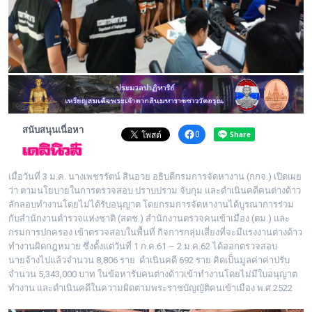
พระดอทกะฉ่อน
กะฉ่อนช้อปปิ้ง
ติดต่อ
สนับสนุนเนื่อหา
0
เมื่อวันที่ 3 ม.ค. นางเพชรรัตน์ สินอวย อธิบดีกรมการจัดหางาน (กกจ.) เปิดเผย
ว่า ตามนโยบายในการตรวจสอบ ปราบปราม จับกุม และดำเนินคดีคนต่างด้าว
ลักลอบทำงานโดยไม่ได้รับอนุญาต โดยกรมการจัดหางานได้บูรณาการร่วม
กับสำนักงานตำรวจแห่งชาติ (สตช.) สำนักงานตรวจคนเข้าเมือง (ตม.) และ
กรมการปกครอง เข้าตรวจสอบในพื้นที่ กิจการกลุ่มเสี่ยงที่จะมีแรงงานต่างด้าว
ทำงานผิดกฎหมาย ซึ่งตั้งแต่วันที่ 1 ก.ค.61 – 2 ม.ค.62 ได้ออกตรวจสอบ
นายจ้างไปแล้วจำนวน 8,806 ราย ดำเนินคดี 692 ราย คิดเป็นมูลค่าค่าปรับ
จำนวน 5,343,000 บาท ในข้อหารับคนต่างด้าวเข้าทำงานโดยไม่มีใบอนุญาต
ทำงาน และดำเนินคดีในความผิดตามพระราชบัญญัติคนเข้าเมือง พ.ศ.2522