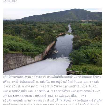
และอ.เมือง
อธิบดีกรมชลประทาน กล่าวต่อว่า ส่วนพื้นที่เตือนภัยน้ำหลาก-ดินถล่ม ซึ่งกรม
ทรัพยากรน้ำรับผิดชอบมี 51 แห่ง ใน 188 หมู่บ้านได้แก่ ในอ.ลานสกา 4 แห่ง
อ.ฉวาง 5 แห่ง อ.ท่าศาลา 2 แห่ง อ.พิปูน 7 แห่ง อ.พรหมคีรี 2 แห่ง อ.สิชล 2
แห่ง อ.ร่อนพิบูลย์ 3 แห่ง อ.บางขัน 4 แห่ง อ.นบพิตำ 3 แห่ง อ.จุฬาภรณ์ 1 แห่ง
อ.ทุ่งสง 5 แห่ง อ.ขนอม 2 แห่ง อ.ช้างกลาง 2 แห่ง และ.เมือง 1 แห่ง
อธิบดีกรมชลประทาน กล่าวต่อว่า สำหรับพื้นที่เสี่ยงน้ำหลาก-ดินถล่ม ซึ่งรับผิด