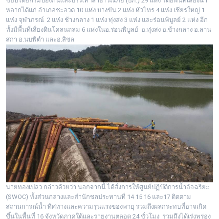
ชอบโดยกรมป้องกันและบรรเทาสาธารณภัย (ปภ.) 29 แห่ง โดยพื้นที่เสี่ยงน้ำ
หลากได้แก่ อำเภอชะอวด 10 แห่ง บางขัน 2 แห่ง หัวไทร 4 แห่ง เชียรใหญ่ 1
แห่ง จุฬาภรณ์ 2 แห่ง ช้างกลาง 1 แห่ง ทุ่งสง 3 แห่ง และร่อนพิบูลย์ 2 แห่ง อีก
ทั้งมีพื้นที่เสี่ยงดินโคลนถล่ม 6 แห่งในอ.ร่อนพิบูลย์ อ.ทุ่งสง อ.ช้างกลาง อ.ลาน
สกา อ.นบพิตำ และอ.สิชล
นายทองเปลว กล่าวด้วยว่า นอกจากนี้ ได้สั่งการให้ศูนย์ปฏิบัติการน้ำอัจฉริยะ
(SWOC) ทั้งส่วนกลางและสำนักชลประทานที่ 14 15 16 และ17 ติดตาม
สถานการณ์น้ำ ทิศทางและความรุนแรงของพายุ รวมถึงผลกระทบที่อาจเกิด
ขึ้นในพื้นที่ 16 จังหวัดภาคใต้และรายงานตลอด 24 ชั่วโมง รวมถึงได้เร่งพร่อง