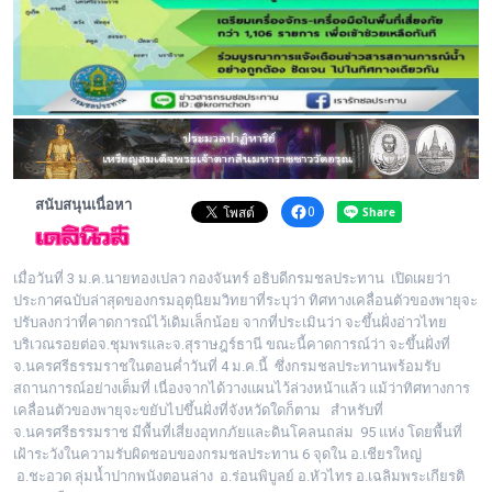
พระดอทกะฉ่อน
กะฉ่อนช้อปปิ้ง
ติดต่อ
สนับสนุนเนื่อหา
0
เมื่อวันที่ 3 ม.ค.นายทองเปลว กองจันทร์ อธิบดีกรมชลประทาน เปิดเผยว่า
ประกาศฉบับล่าสุดของกรมอุตุนิยมวิทยาที่ระบุว่า ทิศทางเคลื่อนตัวของพายุจะ
ปรับลงกว่าที่คาดการณ์ไว้เดิมเล็กน้อย จากที่ประเมินว่า จะขึ้นฝั่งอ่าวไทย
บริเวณรอยต่อจ.ชุมพรและจ.สุราษฎร์ธานี ขณะนี้คาดการณ์ว่า จะขึ้นฝั่งที่
จ.นครศรีธรรมราชในตอนค่ำวันที่ 4 ม.ค.นี้ ซึ่งกรมชลประทานพร้อมรับ
สถานการณ์อย่างเต็มที่ เนื่องจากได้วางแผนไว้ล่วงหน้าแล้ว แม้ว่าทิศทางการ
เคลื่อนตัวของพายุจะขยับไปขึ้นฝั่งที่จังหวัดใดก็ตาม สำหรับที่
จ.นครศรีธรรมราช มีพื้นที่เสี่ยงอุทกภัยและดินโคลนถล่ม 95 แห่ง โดยพื้นที่
เฝ้าระวังในความรับผิดชอบของกรมชลประทาน 6 จุดใน อ.เชียรใหญ่
อ.ชะอวด ลุ่มน้ำปากพนังตอนล่าง อ.ร่อนพิบูลย์ อ.หัวไทร อ.เฉลิมพระเกียรติ