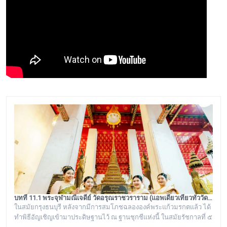
บทที่ 11.1 พระจุฬามณีเจดีย์ วัดอรุณราชวราราม (แอพเดียวเที่ยวทั่ววัดอรุณ)
ในสมัยกรุงธนบุรี หลังจากมีการสมโภชฉลององค์พระแก้วมรกตแล้ว ได้
ทำพิธีอัญเชิญเข้ามาประดิษฐานไว้ ณ ฐานชุกชีแห่งนี้ ในสมัยรัชกาลที่ ๕