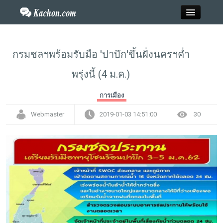
Close
กรมชลฯพร้อมรับมือ 'ปาบึก'ขึ้นฝั่งนครฯค่ำ
พรุ่งนี้ (4 ม.ค.)
Home
การเมือง
ข่าว
Webmaster
2019-01-03 14:51:00
30
กะฉ่อนพระเครื่อง
วาไรตี้
ไลฟ์สไตล์
สังคมออนไลน์