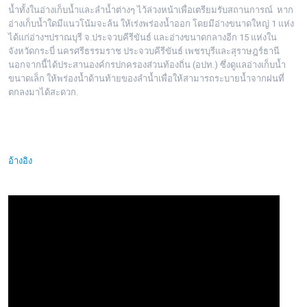
น้ำทั้งในอ่างเก็บน้ำและลำน้ำต่างๆ ไว้ล่วงหน้าเพื่อเตรียมรับสถานการณ์ หาก
อ่างเก็บน้ำใดมีแนวโน้มจะล้น ให้เร่งพร่องน้ำออก โดยมีอ่างขนาดใหญ่ 1 แห่ง
ได้แก่อ่างฯปราณบุรี จ.ประจวบคีรีขันธ์ และอ่างขนาดกลางอีก 15 แห่งใน
จังหวัดกระบี่ นครศรีธรรมราช ประจวบคีรีขันธ์ เพชรบุรีและสุราษฎร์ธานี
นอกจากนี้ได้ประสานองค์กรปกครองส่วนท้องถิ่น (อปท.) ซึ่งดูแลอ่างเก็บน้ำ
ขนาดเล็ก ให้พร่องน้ำด้านท้ายของลำน้ำเพื่อให้สามารถระบายน้ำจากฝนที่
ตกลงมาได้สะดวก.
อ้างอิง