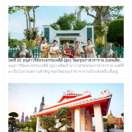
ยังเรียกพระวิหารแห่งนี้ว่า “วิหารพระแก้ว” อยู่ตลอดมา จนต่อมาชาว
บ้านได้เรียกเพี้ยนกันไปว่า “วิหารพระเขี้ยวแก้ว” พระจุฬามณีเจดีย์องค์นี้
เป็นสิ่งศักดิ์สิทธิ์ของวัดอรุณราชวราราม ที่ชาวบ้านในละแวกนี้ให้ความ
เคารพศรัทธาตั้งแต่ครั้งอดีตกาลจวบจนมาถึงยุคปัจ
บทที่ 20 อนุสาวรีย์พระธรรมเจดีย์ (อุ่ม) วัดอรุณราชวราราม (แอพเดียวเที่ยวทั่ววัดอรุณ)
อนุสาวรีย์พระธรรมเจดีย์ (อุ่ม) อดีตเจ้าอาวาสวัดอรุณราชวราราม องค์ที่
๙ เป็นโบราณสถานสำคัญ ของวัดอรุณราชวรารามอีกแห่งหนึ่ง ตั้งอยู่
ทางด้านทิศใต้ของภูเขาจำลอง บริเวณศาลาเก๋งจีน ๓ หลัง ทางด้านหน้า
วัดริมแม่น้ำเจ้าพระยา ภายในรั้วอนุสาวรีย์สำคัญของวัดอรุณ
ราชวรารามแห่งนี้ จะมีโกศหินทรายโบราณสีเขียวแบบจีน ซึ่งเป็นสถาน
ที่บรรจุบรรจุอัฐิของพระธรรมเจดีย์ (อุ่ม) อดีตเจ้าอาวาสวัดอรุณ
ราชวราราม องค์ที่ ๙