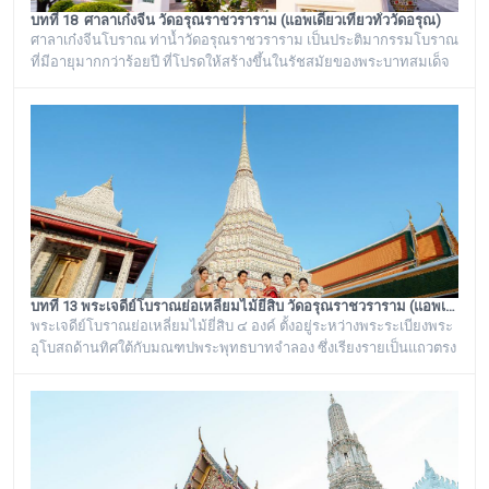
บทที่ 18 ศาลาเก๋งจีน วัดอรุณราชวราราม (แอพเดียวเที่ยวทั่ววัดอรุณ)
ศาลาเก๋งจีนโบราณ ท่าน้ำวัดอรุณราชวราราม เป็นประติมากรรมโบราณ
ที่มีอายุมากกว่าร้อยปี ที่โปรดให้สร้างขึ้นในรัชสมัยของพระบาทสมเด็จ
พระนั่งเกล้าเจ้าอยู่หัว รัชกาลที่ ๓ โดยมีพระราชดำริให้สร้างขึ้นทั้งหมด
๖ หลัง เรียงรายอยู่บริเวณท่าน้ำของวัดอรุณราชวราราม ริมแม่น้ำ
เจ้าพระยา ซึ่งเก๋งจีนแต่ละหลังจะมีเอกลักษณ์โดดเด่นไม่เหมือนกัน อาทิ
เช่น ศาลาเก๋งจีนหน้าทางเข้าพระปรางค์ จะมีหินแกะสลักโบราณเป็นรูป
จระเข้อย
บทที่ 13 พระเจดีย์โบราณย่อเหลี่ยมไม้ยี่สิบ วัดอรุณราชวราราม (แอพเดียวเที่ยวทั่ววัดอรุณ)
พระเจดีย์โบราณย่อเหลี่ยมไม้ยี่สิบ ๔ องค์ ตั้งอยู่ระหว่างพระระเบียงพระ
อุโบสถด้านทิศใต้กับมณฑปพระพุทธบาทจำลอง ซึ่งเรียงรายเป็นแถวตรง
จากทิศตะวันออกสู่ทิศตะวันตก มีห่างกันพอควร และเป็นพระเจดีย์ที่มี
ลักษณะแบบเดียวกัน มีขนาดเท่ากันทั้งหมด คือเป็นพระเจดีย์ก่อด้วยอิฐ
ถือปูนย่อเหลี่ยมไม้ยี่สิบ ประดับด้วยกระเบื้องถ้วยและกระจกสีต่างๆ เป็น
ลวดลายดอกไม้และลายอื่นๆ มีความวิจิตรงดงามเป็นอย่างมาก