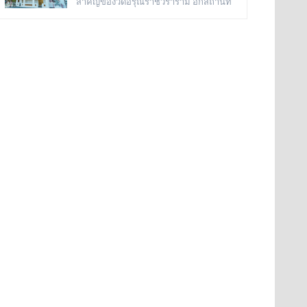
สำคัญของวัดอรุณราชวราราม อีกสถานที่
หินแกะสลักโบราณเป็นรูปจระเข้อย
กันทั้งหมด คือเป็นพระเจดีย์ก่อด้วยอิฐ
หนึ่ง เพราะเมื่อครั้งสมัยกรุงธนบุรี พระ
ถือปูนย่อเหลี่ยมไม้ยี่สิบ ประดับด้วย
วิหารแห่งนี้ เคยเป็นที่ประดิษฐาน พระพุทธ
กระเบื้องถ้วยและกระจกสีต่างๆ เป็น
มหามณีรัตนปฏิมากร หรือ พระแก้วมรกต
ลวดลายดอกไม้และลายอื่นๆ มีความวิจิตร
ก่อนจะทำพิธีอัญเชิญ ย้ายไปประดิษฐาน
งดงามเป็นอย่างมาก
อยู่ที่ วัดพระศรีรัตนศาสดาราม หรือ วัดพระ
แก้ว ในพระบรมมหาราชวัง