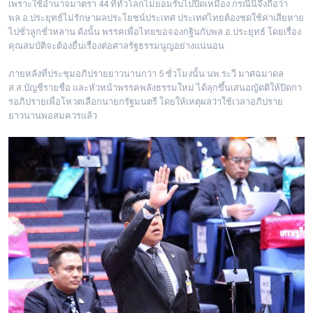
เพราะใช้อำนาจมาตรา 44 ที่ทั่วโลกไม่ยอมรับไปปิ
ดเหมือง กรณีนี้จึงถือว่า
พล.อ.ประยุทธ์
ไม่รักษาผลประโยชน์ประเทศ ประเทศไทยต้องชดใช้ค่าเสี
ยหาย
ไปชั่วลูกชั่วหลาน ดังนั้น พรรคเพื่อไทยขอจองกฐินกับพล.อ.
ประยุทธ์ โดยเรื่อง
คุณสมบัติจะต้องยื่
นเรื่องต่อศาลรัฐธรรมนูญอย่
างแน่นอน
ภายหลังที่ประชุมอภิ
ปรายยาวนานกว่า 5 ชั่วโมงนั้น นพ.ระวี มาศฉมาดล
ส.ส.บัญชีรายชื่อ และหัวหน้าพรรคพลังธรรมใหม่ ได้ลุกขึ้นเสนอญัตติให้ปิ
ดกา
รอภิปรายเพื่อโหวตเลื
อกนายกรัฐมนตรี โดยให้เหตุผลว่าใช้เวลาอภิ
ปราย
ยาวนานพอสมควรแล้ว