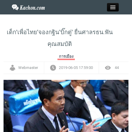
Close
เด็ก'เพื่อไทย'จองกฐิน'บิ๊กตู่' ยื่นศาลรธน.ฟัน
คุณสมบัติ
Home
การเมือง
ข่าว
Webmaster
2019-06-05 17:59:00
44
กะฉ่อนพระเครื่อง
วาไรตี้
ไลฟ์สไตล์
สังคมออนไลน์