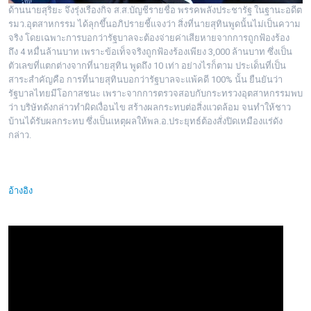
ด้านนายสุริยะ จึงรุ่งเรืองกิจ ส.ส.บัญชีรายชื่อ พรรคพลังประชารัฐ ในฐานะอดีต
รมว.อุตสาหกรรม ได้ลุกขึ้นอภิปรายชี้แจงว่า สิ่งที่นายสุทินพูดนั้นไม่เป็
นความ
จริง โดยเฉพาะการบอกว่ารัฐบาลจะต้
องจ่ายค่าเสียหายจากการถูกฟ้
องร้อง
ถึง 4 หมื่นล้านบาท เพราะข้อเท็จจริงถูกฟ้องร้องเพี
ยง 3,000 ล้านบาท ซึ่งเป็น
ตัวเลขที่แตกต่างจากที่
นายสุทิน พูดถึง 10 เท่า อย่างไรก็ตาม ประเด็นที่เป็น
สาระสำคัญคือ การที่นายสุทินบอกว่ารั
ฐบาลจะแพ้คดี 100% นั้น ยืนยันว่า
รัฐบาลไทยมีโอกาสชนะ เพราะจากการตรวจสอบกับกระทรวงอุ
ตสาหกรรมพบ
ว่า บริษัทดังกล่าวทำผิดเงื่อนไข สร้างผลกระทบต่อสิ่งแวดล้อม จนทำให้ชาว
บ้านได้รับผลกระทบ ซึ่งเป็นเหตุผลให้พล.อ.ประยุทธ์
ต้องสั่งปิดเหมืองแร่ดัง
กล่าว.
อ้างอิง