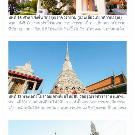
บทที่ 18 ศาลาเก๋งจีน วัดอรุณราชวราราม (แอพเดียวเที่ยวทั่ววัดอรุณ)
ศาลาเก๋งจีนโบราณ ท่าน้ำวัดอรุณราชวราราม เป็นประติมากรรมโบราณ
ที่มีอายุมากกว่าร้อยปี ที่โปรดให้สร้างขึ้นในรัชสมัยของพระบาทสมเด็จ
พระนั่งเกล้าเจ้าอยู่หัว รัชกาลที่ ๓ โดยมีพระราชดำริให้สร้างขึ้นทั้งหมด
๖ หลัง เรียงรายอยู่บริเวณท่าน้ำของวัดอรุณราชวราราม ริมแม่น้ำ
เจ้าพระยา ซึ่งเก๋งจีนแต่ละหลังจะมีเอกลักษณ์โดดเด่นไม่เหมือนกัน อาทิ
เช่น ศาลาเก๋งจีนหน้าทางเข้าพระปรางค์ จะมีหินแกะสลักโบราณเป็นรูป
จระเข้อย
บทที่ 13 พระเจดีย์โบราณย่อเหลี่ยมไม้ยี่สิบ วัดอรุณราชวราราม (แอพเดียวเที่ยวทั่ววัดอรุณ)
พระเจดีย์โบราณย่อเหลี่ยมไม้ยี่สิบ ๔ องค์ ตั้งอยู่ระหว่างพระระเบียงพระ
อุโบสถด้านทิศใต้กับมณฑปพระพุทธบาทจำลอง ซึ่งเรียงรายเป็นแถวตรง
จากทิศตะวันออกสู่ทิศตะวันตก มีห่างกันพอควร และเป็นพระเจดีย์ที่มี
ลักษณะแบบเดียวกัน มีขนาดเท่ากันทั้งหมด คือเป็นพระเจดีย์ก่อด้วยอิฐ
ถือปูนย่อเหลี่ยมไม้ยี่สิบ ประดับด้วยกระเบื้องถ้วยและกระจกสีต่างๆ เป็น
ลวดลายดอกไม้และลายอื่นๆ มีความวิจิตรงดงามเป็นอย่างมาก