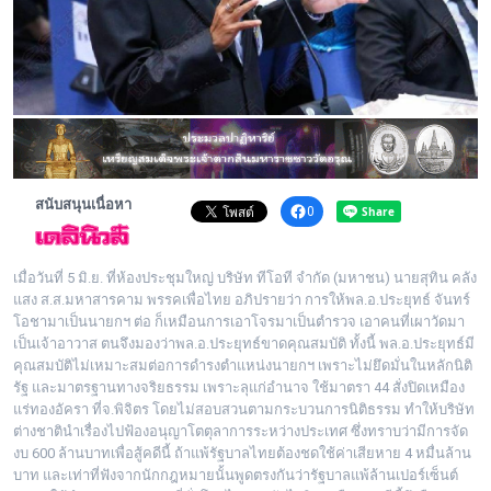
พระดอทกะฉ่อน
กะฉ่อนช้อปปิ้ง
ติดต่อ
สนับสนุนเนื่อหา
0
เมื่อวันที่ 5 มิ.ย. ที่ห้องประชุมใหญ่ บริษัท ทีโอที จำกัด (มหาชน) นายสุทิน คลัง
แสง ส.ส.มหาสารคาม พรรคเพื่อไทย อภิปรายว่า การให้พล.อ.ประยุทธ์ จันทร์
โอชามาเป็นนายกฯ ต่อ ก็เหมือนการเอาโจรมาเป็นตำรวจ เอาคนที่เผาวัดมา
เป็นเจ้าอาวาส ตนจึงมองว่าพล.อ.ประยุทธ์ขาดคุ
ณสมบัติ ทั้งนี้ พล.อ.ประยุทธ์มี
คุณสมบัติไม่
เหมาะสมต่อการดำรงตำแหน่งนายกฯ เพราะไม่ยึดมั่นในหลักนิติ
รัฐ และมาตรฐานทางจริยธรรม เพราะลุแก่อำนาจ ใช้มาตรา 44 สั่งปิดเหมือง
แร่ทองอัครา ที่จ.พิจิตร โดยไม่สอบสวนตามกระบวนการนิติ
ธรรม ทำให้บริษัท
ต่างชาตินำเรื่
องไปฟ้องอนุญาโตตุลาการระหว่
างประเทศ ซึ่งทราบว่ามีการจัด
งบ 600 ล้านบาทเพื่อสู้คดีนี้ ถ้าแพ้รัฐบาลไทยต้องชดใช้ค่าเสี
ยหาย 4 หมื่นล้าน
บาท และเท่าที่ฟังจากนักกฎหมายนั้
นพูดตรงกันว่ารัฐบาลแพ้ล้
านเปอร์เซ็นต์