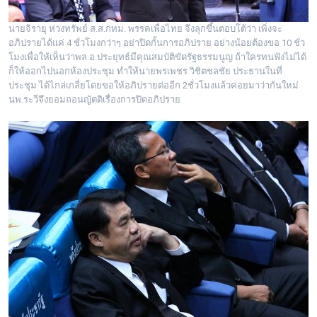
นายจิรายุ ห่วงทรัพย์ ส.ส.กทม. พรรคเพื่อไทย จึงลุกขึ้นตอบโต้ว่า เพิ่งจะ
อภิปรายได้แค่ 4 ชั่วโมงกว่าๆ อย่าปิดกั้นการอภิปราย อย่างน้อยต้องขอ 10 ชั่ว
โมงเพื่
อให้เห็นว่าพล.อ.ประยุทธ์มีคุ
ณสมบัติขัดรัฐธรรมนูญ ถ้าใครทนฟังไม่ได้
ก็ให้
ออกไปนอกห้องประชุม ทำให้นายพรเพชร วิชิตชลชัย ประธานในที่
ประชุม ได้ไกล่เกลี่ยโดยขอให้อภิปรายต่
ออีก 2ชั่วโมงแล้วค่อยมาว่ากั
นใหม่
นพ.ระวีจึงยอมถอนญัตติเรื่
องการปิดอภิปราย