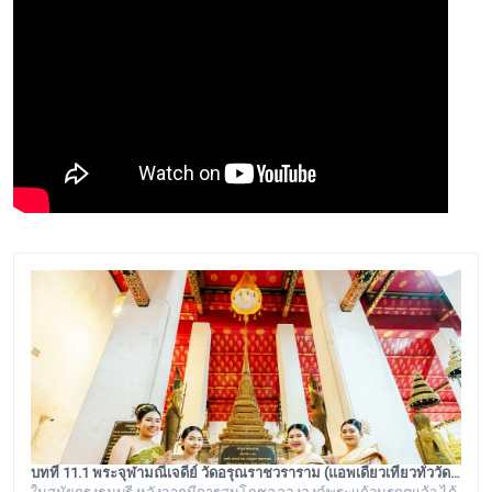
บทที่ 11.1 พระจุฬามณีเจดีย์ วัดอรุณราชวราราม (แอพเดียวเที่ยวทั่ววัดอรุณ)