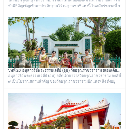
ในสมัยกรุงธนบุรี หลังจากมีการสมโภชฉลององค์พระแก้วมรกตแล้ว ได้
ทำพิธีอัญเชิญเข้ามาประดิษฐานไว้ ณ ฐานชุกชีแห่งนี้ ในสมัยรัชกาลที่ ๕
ยังเรียกพระวิหารแห่งนี้ว่า “วิหารพระแก้ว” อยู่ตลอดมา จนต่อมาชาว
บ้านได้เรียกเพี้ยนกันไปว่า “วิหารพระเขี้ยวแก้ว” พระจุฬามณีเจดีย์องค์นี้
เป็นสิ่งศักดิ์สิทธิ์ของวัดอรุณราชวราราม ที่ชาวบ้านในละแวกนี้ให้ความ
เคารพศรัทธาตั้งแต่ครั้งอดีตกาลจวบจนมาถึงยุคปัจ
บทที่ 20 อนุสาวรีย์พระธรรมเจดีย์ (อุ่ม) วัดอรุณราชวราราม (แอพเดียวเที่ยวทั่ววัดอรุณ)
อนุสาวรีย์พระธรรมเจดีย์ (อุ่ม) อดีตเจ้าอาวาสวัดอรุณราชวราราม องค์ที่
๙ เป็นโบราณสถานสำคัญ ของวัดอรุณราชวรารามอีกแห่งหนึ่ง ตั้งอยู่
ทางด้านทิศใต้ของภูเขาจำลอง บริเวณศาลาเก๋งจีน ๓ หลัง ทางด้านหน้า
วัดริมแม่น้ำเจ้าพระยา ภายในรั้วอนุสาวรีย์สำคัญของวัดอรุณ
ราชวรารามแห่งนี้ จะมีโกศหินทรายโบราณสีเขียวแบบจีน ซึ่งเป็นสถาน
ที่บรรจุบรรจุอัฐิของพระธรรมเจดีย์ (อุ่ม) อดีตเจ้าอาวาสวัดอรุณ
ราชวราราม องค์ที่ ๙