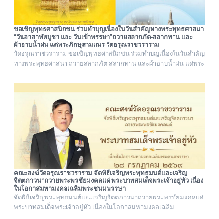
ขอเชิญพุทธศาสนิกชน ร่วมทำบุญเนื่องในวันสำคัญทางพระพุทธศาสนา
“วันอาสาฬหบูชา และ วันเข้าพรรษา”ถวายสลากภัต-สลากทาน และ
ผ้าอาบน้ำฝน แด่พระภิกษุสามเณร วัดอรุณราชวราราม
วัดอรุณราชวราราม ขอเชิญพุทธศาสนิกชน ร่วมทำบุญเนื่องในวันสำคัญ
ทางพระพุทธศาสนา ถวายสลากภัต-สลากทาน และผ้าอาบน้ำฝน แด่พระ
ภิกษุสามเณร วัดอรุณราชวราราม ๑๓๖ รูป วันพฤหัสบดี ที่ ๓๐ กรกฎาคม
พ.ศ. ๒๕๖๙ เวลา ๑๒.๐๐ น. ณ พระวิหาร วัดอรุณราชวราราม
กรุงเทพมหานคร
คณะสงฆ์วัดอรุณราชวราราม จัดพิธีเจริญพระพุทธมนต์และเจริญ
จิตตภาวนาถวายพระพรชัยมงคลแด่ พระบาทสมเด็จพระเจ้าอยู่หัว เนื่อง
ในโอกาสมหามงคลเฉลิมพระชนมพรรษา
จัดพิธีเจริญพระพุทธมนต์และเจริญจิตตภาวนาถวายพระพรชัยมงคลแด่
พระบาทสมเด็จพระเจ้าอยู่หัว เนื่องในโอกาสมหามงคลเฉลิม
พระชนมพรรษา ๒๘ กรกฎาคม ๒๕๖๙ ณ พระอุโบสถ วัดอรุณ