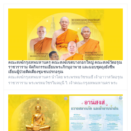
คณะสงฆ์กรุงเทพมหานคร คณะสงฆ์เขตบางกอกใหญ่ คณะสงฆ์วัดอรุณ
ราชวราราม จัดกิจกรรมเยี่ยมพระภิกษุอาพาธ และมอบชุดถุงยังชีพ
เยี่ยมผู้ป่วยติดเตียงชุมชนปรกอรุณ
คณะสงฆ์กรุงเทพมหานคร นำโดย พระพรหมวัชรเมธี เจ้าอาวาสวัดอรุณ
ราชวราราม พระพรหมวัชรวิมลมุนี วิ. เจ้าคณะกรุงเทพมหานคร พระ
เทพวชิรปัญโญภาส เจ้าคณะเขตบางกอกใหญ่ เจ้าอาวาสวัดชิโนรสาราม
และ พระราชวชิรรัตนาภรณ์ ดร. (ชุมพร นิติสาโร) เจ้าคณะแขวงวัด
อรุณ, รองวัดอรุณราชวราราม นายเกียรติวิสุทธิ์ เพ็ชรหมื่นไวย ผู้อำนวย
การเขตบางกอกใหญ่ จัดโครงการเยี่ยมพระภิกษุอาพาธในเขต
บางกอกใหญ่ และเยี่ยม/มอบถุงยัง