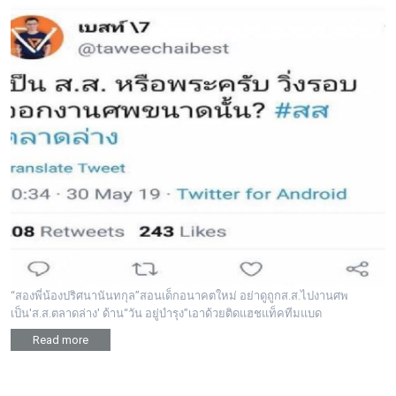
“สองพี่น้องปริศนานันทกุล”สอนเด็กอนาคตใหม่ อย่าดูถูกส.ส.ไปงานศพ
เป็น'ส.ส.ตลาดล่าง' ด้าน“วัน อยู่บำรุง”เอาด้วยติดแฮชแท็คทีมแบด
Read more