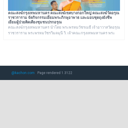
คณะสงฆ์กรุงเทพมหานคร คณะสงฆ์เขตบางกอกใหญ่ คณะสงฆ์วัดอรุณ
ราชวราราม จัดกิจกรรมเยี่ยมพระภิกษุอาพาธ และมอบชุดถุงยังชีพ
เยี่ยมผู้ป่วยติดเตียงชุมชนปรกอรุณ
คณะสงฆ์กรุงเทพมหานคร นำโดย พระพรหมวัชรเมธี เจ้าอาวาสวัดอรุณ
ราชวราราม พระพรหมวัชรวิมลมุนี วิ. เจ้าคณะกรุงเทพมหานคร พระ
ราชปัญญารังษี เจ้าคณะเขตบางกอกใหญ่ เจ้าอาวาสวัดชิโนรสาราม
และ พระราชวชิรรัตนาภรณ์ ดร. (ชุมพร นิติสาโร) เจ้าคณะแขวงวัด
อรุณ, เลขานุการวัดอรุณราชวราราม นายเกียรติวิสุทธิ์ เพ็ชรหมื่นไวย ผู้
อำนวยการเขตบางกอกใหญ่ จัดโครงการเยี่ยมพระภิกษุอาพาธในเขต
บางกอกใหญ่ และเยี่ยม/มอบถุงยังชีพผู้
@kachon.com
Page rendered 1.3122