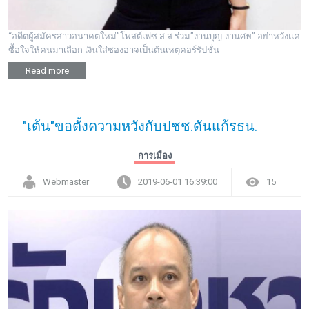
“อดีตผู้สมัครสาวอนาคตใหม่”โพสต์เฟซ ส.ส.ร่วม”งานบุญ-งานศพ” อย่าหวังแค่
ซื้อใจให้คนมาเลือก เงินใส่ซองอาจเป็นต้นเหตุคอร์รัปชั่น
Read more
"เต้น"ขอตั้งความหวังกับปชช.ดันแก้รธน.
การเมือง
Webmaster
2019-06-01 16:39:00
15