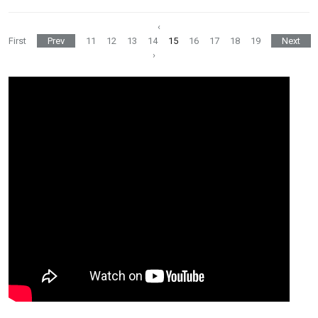
‹
First
Prev
11
12
13
14
15
16
17
18
19
Next
›