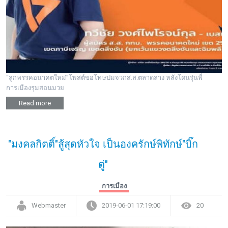
พระดอทกะฉ่อน
กะฉ่อนช้อปปิ้ง
ติดต่อ
“ลูกพรรคอนาคตใหม่”โพสต์ขอโทษปมจวกส.ส.ตลาดล่าง หลังโดนรุ่นพี่
การเมืองรุมสอนมวย
Read more
"มงคลกิตติ์"สู้สุดหัวใจ เป็นองครักษ์พิทักษ์"บิ๊ก
ตู่"
การเมือง
Webmaster
2019-06-01 17:19:00
20