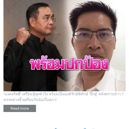
'มงคลกิตติ์' เตรียมสู้สุดหัวใจ พร้อมเป็นองค์รักษ์พิทักษ์ 'บิ๊กตู่' หลังทราบข่าว 7
พรรคต่างขั้วเตรียมรับน้องในสภา!
Read more