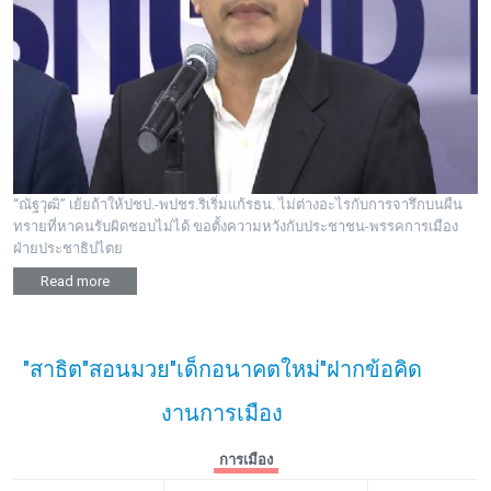
“ณัฐวุฒิ” เย้ยถ้าให้ปชป.-พปชร.ริเริ่มแก้รธน. ไม่ต่างอะไรกับการจารึกบนผืน
ทรายที่หาคนรับผิดชอบไม่ได้ ขอตั้งความหวังกับประชาชน-พรรคการเมือง
ฝ่ายประชาธิปไตย
Read more
"สาธิต"สอนมวย"เด็กอนาคตใหม่"ฝากข้อคิด
งานการเมือง
การเมือง